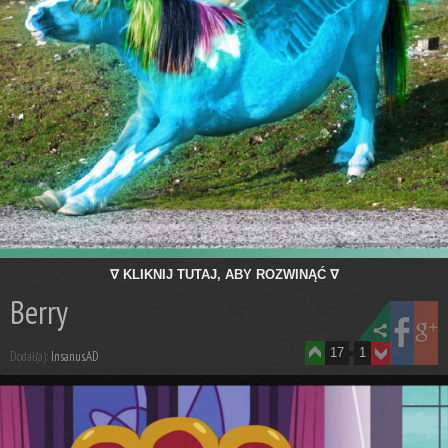
∇ KLIKNIJ TUTAJ, ABY ROZWINĄĆ ∇
Berry
17
1
Dodał(a):
Insanus.AD