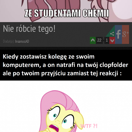
Nie róbcie tego!
22
1
Dodał(a):
Insanus.AD