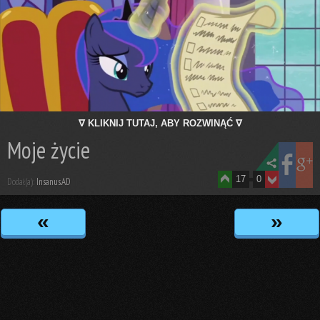
∇ KLIKNIJ TUTAJ, ABY ROZWINĄĆ ∇
Moje życie
17
0
Dodał(a):
Insanus.AD
«
»