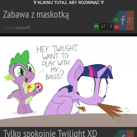
∇ KLIKNIJ TUTAJ, ABY ROZWINĄĆ ∇
Zabawa z maskotką
17
2
Dodał(a):
Insanus.AD
Tylko spokojnie Twilight XD