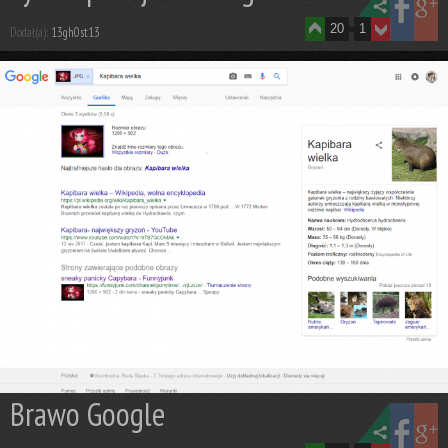
20
1
Dodał(a):
13gh0st13
Brawo Google