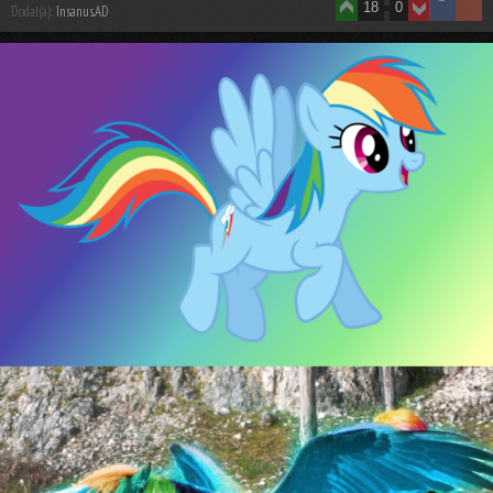
18
0
Dodał(a):
Insanus.AD