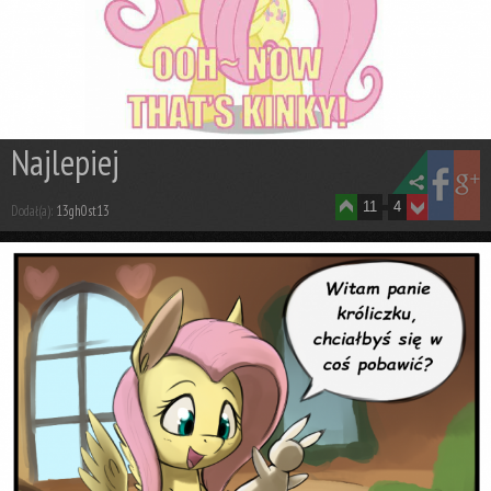
Najlepiej
11
4
Dodał(a):
13gh0st13