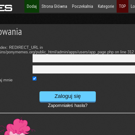
Dodaj
Strona Główna
Poczekalnia
Kategorie
TOP
Lo
owania
 index: REDIRECT_URL in
ns/ponymemes.org/public_html/admin/apps/users/app_page.php on line 312
aj mnie
)
Zapomniałeś hasła?