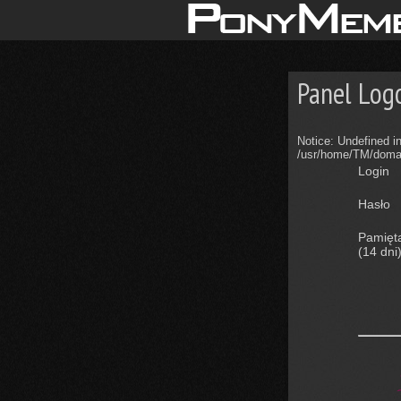
Panel Log
Notice: Undefined
/usr/home/TM/domai
Login
Hasło
Pamięt
(14 dni