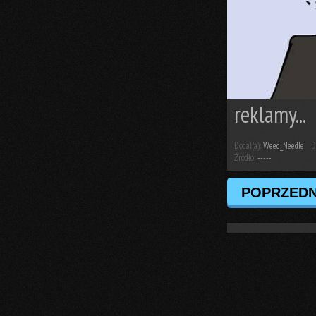
reklamy...
Dodał(a):
Weed_Needle
D
Źródło:
-----
POPRZEDN