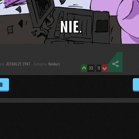
ata:
2014.06.25 19:47
Kategoria:
Konkurs
33
0
I